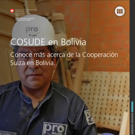
Introducción
1969-1984
1985-1992
COSUDE en Bolivia
1993-2003
Conoce más acerca de la Cooperación
Suiza en Bolivia.
2004-2012
2013-2024